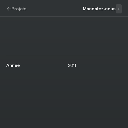
Aller à la navigation
Aller au contenu
A&D Magazine
Projets
Mandatez-nous
+
Année
2011