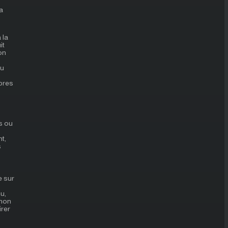
a
 la
it
on
nu
opres
es ou
nt,
s
e sur
u,
 non
irer