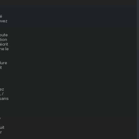
té
devez
oute
tion
écrit
ne le
dure
t
vez
 /
 sans
e
uit
r