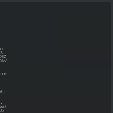
 DE
ES
ÉDEZ
AVEC
 Huit
,
l ni
 y
sont
 du