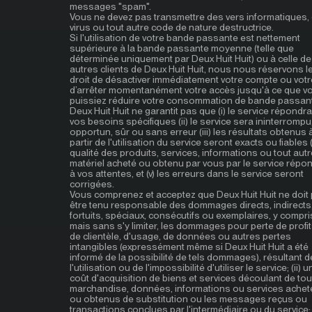
messages "spam".
Vous ne devez pas transmettre des vers informatiques,
virus ou tout autre code de nature destructrice.
Si l'utilisation de votre bande passante est nettement
supérieure à la bande passante moyenne (telle que
déterminée uniquement par Deux Huit Huit) ou à celle d
autres clients de Deux Huit Huit, nous nous réservons l
droit de désactiver immédiatement votre compte ou votr
d’arrêter momentanément votre accès jusqu'à ce que v
puissiez réduire votre consommation de bande passan
Deux Huit Huit ne garantit pas que (i) le service répondra
vos besoins spécifiques (ii) le service sera ininterrompu
opportun, sûr ou sans erreur (iii) les résultats obtenus 
partir de l'utilisation du service seront exacts ou fiables (i
qualité des produits, services, informations ou tout autr
matériel acheté ou obtenu par vous par le service répo
à vos attentes, et (v) les erreurs dans le service seront
corrigées.
Vous comprenez et acceptez que Deux Huit Huit ne doit
être tenu responsable des dommages directs, indirects
fortuits, spéciaux, consécutifs ou exemplaires, y compri
mais sans s'y limiter, les dommages pour perte de profit
de clientèle, d'usage, de données ou autres pertes
intangibles (expressément même si Deux Huit Huit a été
informé de la possibilité de tels dommages), résultant de 
l'utilisation ou de l'impossibilité d'utiliser le service; (ii) u
coût d'acquisition de biens et services découlant de tou
marchandise, données, informations ou services achet
ou obtenus de substitution ou les messages reçus ou
transactions conclues par l'intermédiaire ou du service; (i