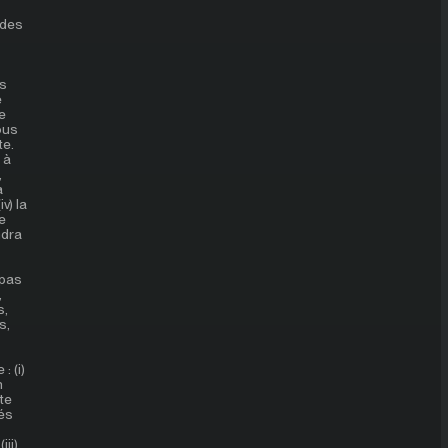
 des
es
e
e
ous
te.
 à
,
à
v) la
e
ndra
 pas
,
s,
s,
: (i)
n
te
és
ii)