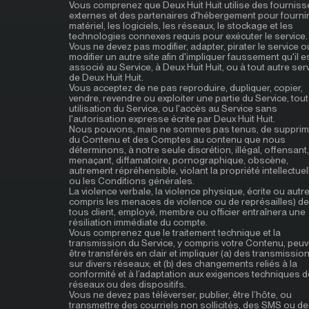
Vous comprenez que Deux Huit Huit utilise des fourniss
externes et des partenaires d'hébergement pour fournir
matériel, les logiciels, les réseaux, le stockage et les
technologies connexes requis pour exécuter le service.
Vous ne devez pas modifier, adapter, pirater le service o
modifier un autre site afin d'impliquer faussement qu'il e
associé au Service, à Deux Huit Huit, ou à tout autre ser
de Deux Huit Huit.
Vous acceptez de ne pas reproduire, dupliquer, copier,
vendre, revendre ou exploiter une partie du Service, tou
utilisation du Service, ou l'accès au Service sans
l'autorisation expresse écrite par Deux Huit Huit.
Nous pouvons, mais ne sommes pas tenus, de supprim
du Contenu et des Comptes au contenu que nous
déterminons, à notre seule discrétion, illégal, offensant,
menaçant, diffamatoire, pornographique, obscène,
autrement répréhensible, violant la propriété intellectuel
ou les Conditions générales.
La violence verbale, la violence physique, écrite ou autre
compris les menaces de violence ou de représailles) de
tous client, employé, membre ou officier entraînera une
résiliation immédiate du compte.
Vous comprenez que le traitement technique et la
transmission du Service, y compris votre Contenu, peuv
être transférés en clair et impliquer (a) des transmissio
sur divers réseaux; et (b) des changements reliés à la
conformité et à l’adaptation aux exigences techniques 
réseaux ou des dispositifs.
Vous ne devez pas téléverser, publier, être l’hôte, ou
transmettre des courriels non sollicités, des SMS ou d