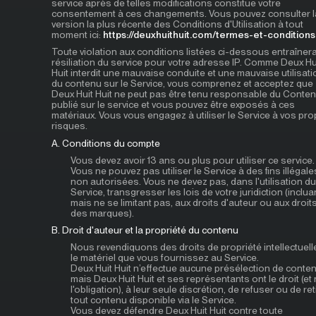
service après de telles modifications constitue votre
consentement à ces changements. Vous pouvez consulter l
version la plus récente des Conditions d'Utilisation à tout
moment ici:
https://deuxhuithuit.com/termes-et-conditions
Toute violation aux conditions listées ci-dessous entraînera
résiliation du service pour votre adresse IP. Comme Deux Hu
Huit interdit une mauvaise conduite et une mauvaise utilisati
du contenu sur le Service, vous comprenez et acceptez que
Deux Huit Huit ne peut pas être tenu responsable du Conte
publié sur le service et vous pouvez être exposés à ces
matériaux. Vous vous engagez à utiliser le Service à vos pr
risques.
A. Conditions du compte
Vous devez avoir 13 ans ou plus pour utiliser ce service.
Vous ne pouvez pas utiliser le Service à des fins illégal
non autorisées. Vous ne devez pas, dans l'utilisation du
Service, transgresser les lois de votre juridiction (inclua
mais ne se limitant pas, aux droits d'auteur ou aux droit
des marques).
B. Droit d'auteur et la propriété du contenu
Nous revendiquons des droits de propriété intellectuell
le matériel que vous fournissez au Service.
Deux Huit Huit n’effectue aucune présélection de conten
mais Deux Huit Huit et ses représentants ont le droit (et
l'obligation), à leur seule discrétion, de refuser ou de ret
tout contenu disponible via le Service.
Vous devez défendre Deux Huit Huit contre toute