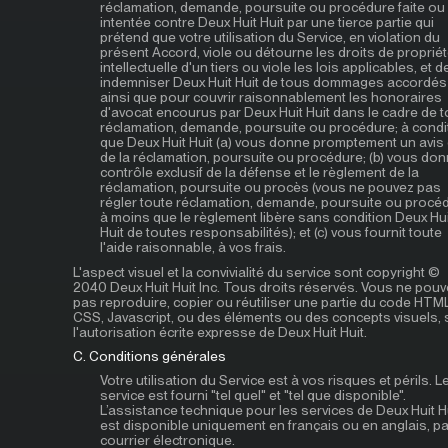
réclamation, demande, poursuite ou procédure faite ou
intentée contre Deux Huit Huit par une tierce partie qui
prétend que votre utilisation du Service, en violation du
présent Accord, viole ou détourne les droits de proprié
intellectuelle d'un tiers ou viole les lois applicables, et 
indemniser Deux Huit Huit de tous dommages accordés
ainsi que pour couvrir raisonnablement les honoraires
d'avocat encourus par Deux Huit Huit dans le cadre de t
réclamation, demande, poursuite ou procédure; à condi
que Deux Huit Huit (a) vous donne promptement un avis 
de la réclamation, poursuite ou procédure; (b) vous don
contrôle exclusif de la défense et le règlement de la
réclamation, poursuite ou procès (vous ne pouvez pas
régler toute réclamation, demande, poursuite ou procé
à moins que le règlement libère sans condition Deux Hui
Huit de toutes responsabilités); et (c) vous fournit toute
l'aide raisonnable, à vos frais.
L'aspect visuel et la convivialité du service sont copyright ©
2040 Deux Huit Huit Inc. Tous droits réservés. Vous ne pou
pas reproduire, copier ou réutiliser une partie du code HTML
CSS, Javascript, ou des éléments ou des concepts visuels,
l'autorisation écrite expresse de Deux Huit Huit.
C. Conditions générales
Votre utilisation du Service est à vos risques et périls. L
service est fourni "tel quel" et "tel que disponible".
L’assistance technique pour les services de Deux Huit H
est disponible uniquement en français ou en anglais, pa
courrier électronique.