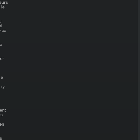
eurs
 le
u
st
vice
te
er
le
 (y
ent
ns
des
es