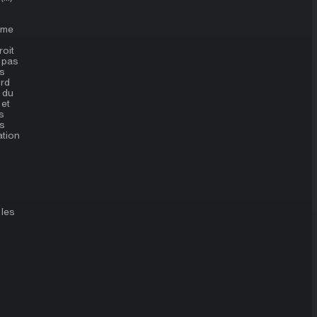
lème
roit
e pas
es
ord
n du
 et
s
us
ation
 les