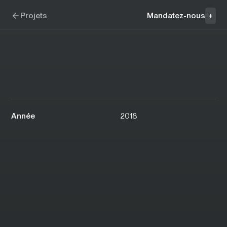
Aller à la navigation
Aller au contenu
Affiniti
Projets
Mandatez-nous
+
Année
2018