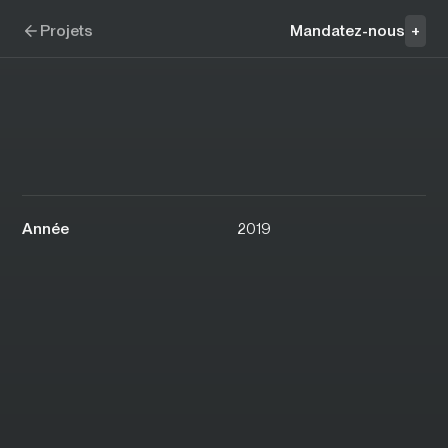
Aller à la navigation
Aller au contenu
Bloom Sushi
Projets
Mandatez-nous
+
Année
2019