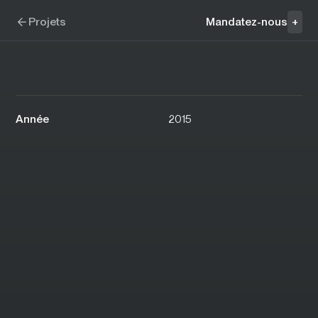
Aller à la navigation
Aller au contenu
Découverte de quartiers
Projets
Mandatez-nous
+
Année
2015