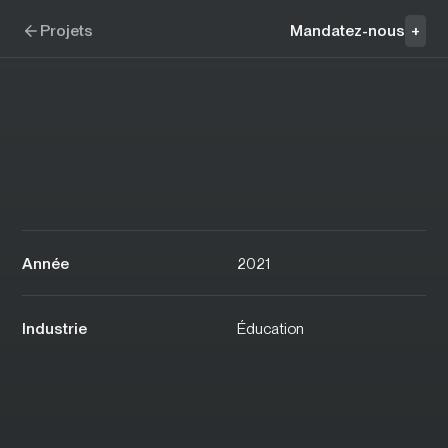
Aller à la navigation
Aller au contenu
École d'été de l'Université de Montréal
Projets
Mandatez-nous
+
Année
2021
Industrie
Éducation