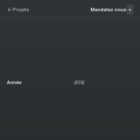
Aller à la navigation
Aller au contenu
École nationale de théâtre
Projets
Mandatez-nous
+
Année
2012