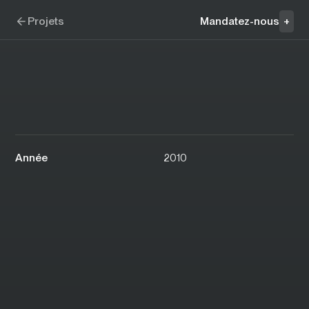
Aller à la navigation
Aller au contenu
Festivalissimo
Projets
Mandatez-nous
+
Année
2010