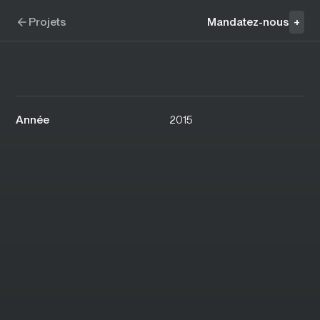
Aller à la navigation
Aller au contenu
Groupe Tabac Scandinave
Projets
Mandatez-nous
+
Année
2015