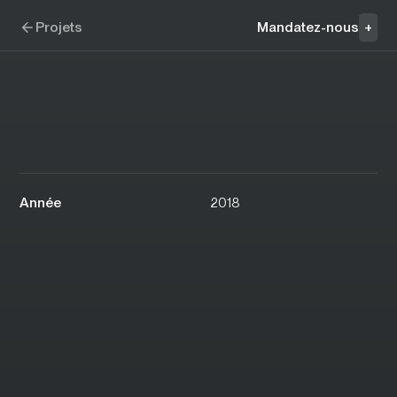
Aller à la navigation
Aller au contenu
Key Findings
Projets
Mandatez-nous
+
Année
2018