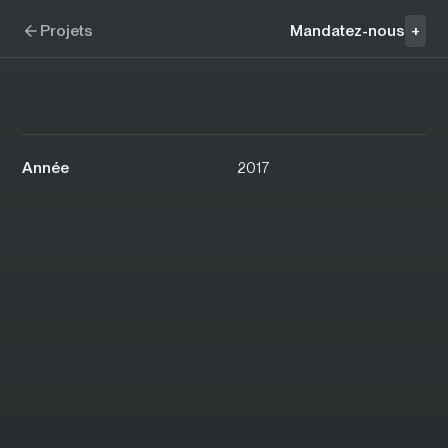
Aller à la navigation
Aller au contenu
L'Éloi
Projets
Mandatez-nous
+
Année
2017