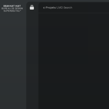
Aller à la navigation
Aller au contenu
DEUX HUIT HUIT
Projets
/
LMD Search
BUREAU DE DESIGN
SUPERDIGITAL™