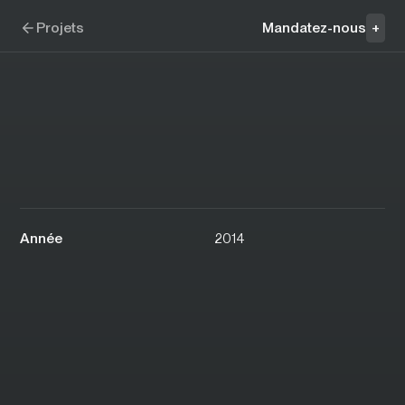
Aller à la navigation
Aller au contenu
Motomarines Sea-Doo BRP
Projets
Mandatez-nous
+
Année
2014