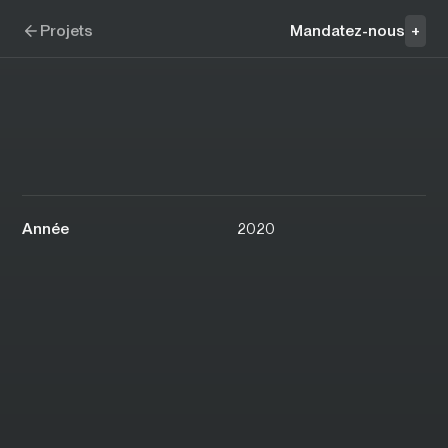
Aller à la navigation
Aller au contenu
Prével - Quartier Général
Projets
Mandatez-nous
+
Année
2020