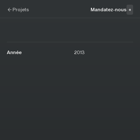
Aller à la navigation
Aller au contenu
SHED
Projets
Mandatez-nous
+
Année
2013