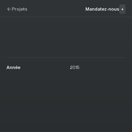
Aller à la navigation
Aller au contenu
Steak Frites St-Paul
Projets
Mandatez-nous
+
Année
2015