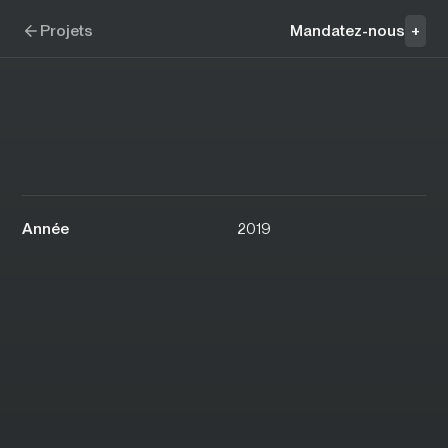
Aller à la navigation
Aller au contenu
TandemLaunch
Projets
Mandatez-nous
+
Année
2019