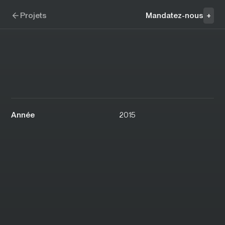
Aller à la navigation
Aller au contenu
Vestechpro
Projets
Mandatez-nous
+
Année
2015