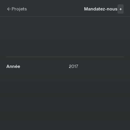
Aller à la navigation
Aller au contenu
VodkaLight
Projets
Mandatez-nous
+
Année
2017