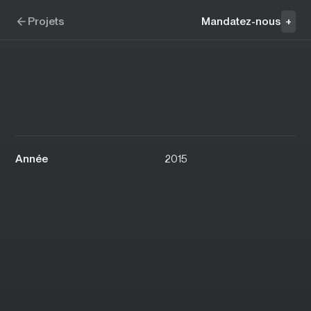
Aller à la navigation
Aller au contenu
Walking Thumbs
Projets
Mandatez-nous
+
Année
2015