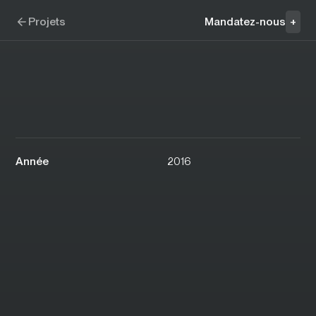
Aller à la navigation
Aller au contenu
Worximity
Projets
Mandatez-nous
+
Année
2016